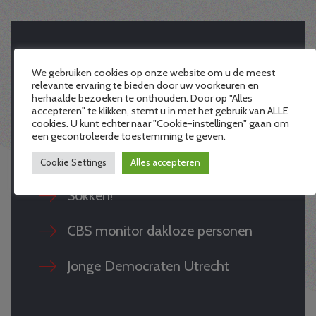
Lees hier wat we nog
We gebruiken cookies op onze website om u de meest
relevante ervaring te bieden door uw voorkeuren en
herhaalde bezoeken te onthouden. Door op "Alles
meer te vertellen
accepteren" te klikken, stemt u in met het gebruik van ALLE
cookies. U kunt echter naar "Cookie-instellingen" gaan om
hebben
een gecontroleerde toestemming te geven.
Cookie Settings
Alles accepteren
Sokken!
CBS monitor dakloze personen
Jonge Democraten Utrecht