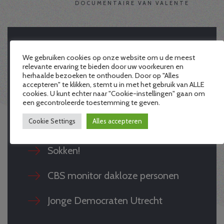
DOCUMENTAIRE VAN VALENTE
We gebruiken cookies op onze website om u de meest
Lees hier wat we nog
relevante ervaring te bieden door uw voorkeuren en
herhaalde bezoeken te onthouden. Door op "Alles
meer te vertellen
accepteren" te klikken, stemt u in met het gebruik van ALLE
cookies. U kunt echter naar "Cookie-instellingen" gaan om
een gecontroleerde toestemming te geven.
hebben
Cookie Settings
Alles accepteren
Sokken!
CBS monitor dakloze personen
Jonge Democraten Utrecht